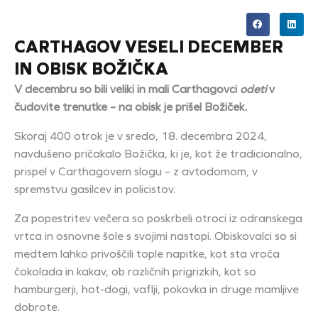
CARTHAGOV VESELI DECEMBER
IN OBISK BOŽIČKA
V decembru so bili veliki in mali Carthagovci
odeti
v
čudovite trenutke – na obisk je prišel Božiček.
Skoraj 400 otrok je v sredo, 18. decembra 2024,
navdušeno pričakalo Božička, ki je, kot že tradicionalno,
prispel v Carthagovem slogu – z avtodomom, v
spremstvu gasilcev in policistov.
Za popestritev večera so poskrbeli otroci iz odranskega
vrtca in osnovne šole s svojimi nastopi. Obiskovalci so si
medtem lahko privoščili tople napitke, kot sta vroča
čokolada in kakav, ob različnih prigrizkih, kot so
hamburgerji, hot-dogi, vaflji, pokovka in druge mamljive
dobrote.