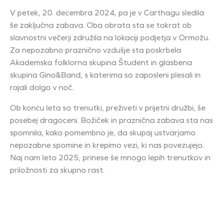
V petek, 20. decembra 2024, pa je v Carthagu sledila
še zaključna zabava. Oba obrata sta se tokrat ob
slavnostni večerji združila na lokaciji podjetja v Ormožu.
Za nepozabno praznično vzdušje sta poskrbela
Akademska folklorna skupina Študent in glasbena
skupina Gino&Band, s katerima so zaposleni plesali in
rajali dolgo v noč.
Ob koncu leta so trenutki, preživeti v prijetni družbi, še
posebej dragoceni. Božiček in praznična zabava sta nas
spomnila, kako pomembno je, da skupaj ustvarjamo
nepozabne spomine in krepimo vezi, ki nas povezujejo.
Naj nam leto 2025, prinese še mnogo lepih trenutkov in
priložnosti za skupno rast.