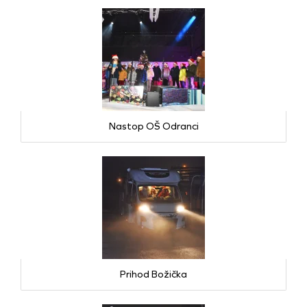
Nastop OŠ Odranci
Prihod Božička