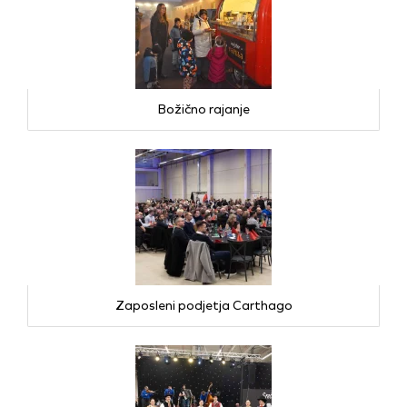
Božično rajanje
Zaposleni podjetja Carthago