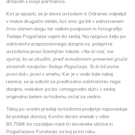
državah s svojo partnerico.
Kot je opaziti, se je slavni avtodom iz Odranec odpeljal
v malce drugačni obleki, kot smo ga bili v edinstvenem
črno-zlatem slogu ter velikim podpisom in fotografijo
Tadeja Pogačarja vajeni do sedaj. Na njegovo željo po
odstranitvi prepoznavnega dizajna oz. polepitve
avtodoma pravi Savinjčan takole: »
Ne bi rad, me
zjutraj, ko se zbudim, pred avtodomom preseneti gruča
strastnih navijačev Tadeja Pogačarja. To bi bil zame
pravi šok«,
pravi v smehu. Ker je v vsaki šale nekaj
resnice, se je odločil za predhodno odstranitev tega
dizajna, vsekakor pa bo »zmagovalni duh« v sedaj
originalno belem avtodomu ostal za vedno.
Takoj po uradni predaji avtodoma podjetje napoveduje
še predaje donacij. Končni zbrani znesek v višini
85.758€ bo razdeljen med tri slovenske občine in
Pogačarjevo Fundacijo za boj proti raku.