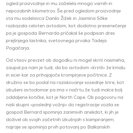
ogled proizvodnje in mu zaželela mnogo varnih in
nepozabnih kilometrov. Še pred ogledom proizvodnje
sta mu sodelavca Danilo Žižek in Jasmina Sőke
razkazala celoten avtodom, kot dodatno presenečenje
pa je gospoda Bernarda pričakal še podpisan dres
prejšnjega lastnika, svetovnega prvaka Tadeja
Pogačarja.
Od vtisov prevzet ob dogodku ni mogel skriti nasmeha,
zaupal pa nam je tudi, da bo avtodom »krstil« že kmalu
in sicer kar za prihajajoče krompirjeve počitnice. Z
družino se bo podal na raziskovanje sosednje Istre, kot
izkušeni avtodomar pa ima v načrtu že tudi malce bolj
oddaljene kotičke, kot je North Cape. Ob pogovoru na
naši skupni »poslednji vožnji« do registracije vozila se
gospod Bernard spominja zanimivih anekdot, ki jih je
doživel ob svojih začetnih izkušnjah s kampiranjem;
najraje se spominja prvih potovanj po Balkanskih