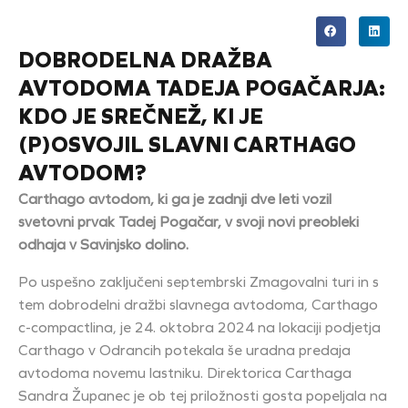
DOBRODELNA DRAŽBA
AVTODOMA TADEJA POGAČARJA:
KDO JE SREČNEŽ, KI JE
(P)OSVOJIL SLAVNI CARTHAGO
AVTODOM?
Carthago avtodom, ki ga je zadnji dve leti vozil
svetovni prvak Tadej Pogačar, v svoji novi preobleki
odhaja v Savinjsko dolino.
Po uspešno zaključeni septembrski Zmagovalni turi in s
tem dobrodelni dražbi slavnega avtodoma, Carthago
c-compactlina, je 24. oktobra 2024 na lokaciji podjetja
Carthago v Odrancih potekala še uradna predaja
avtodoma novemu lastniku. Direktorica Carthaga
Sandra Županec je ob tej priložnosti gosta popeljala na