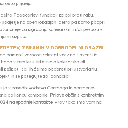
prosto prijavijo.
delno Pogačarjevi fundaciji za boj proti raku,
podjetje na obeh lokacijah, delno pa bomo podprli
tančneje za izgradnjo kolesarskih in/ali pešpoti v
njem razpisu.
EDSTEV, ZBRANIH V DOBRODELNI DRAŽBI
mo namenili varnosti rekreativcev na slovenskih
odo v tem letu širile svojo kolesarsko ali
ali pešpoti,
saj jih želimo podpreti pri ustvarjanju
ojekt in se potegujte za donacijo!
sija v zasedbi vodstva Carthaga in partnerjev
šena ob koncu kampanje.
Prijave občin s konkretnim
024 na spodnje kontakte.
Prav tako smo vam na