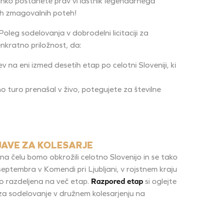
hko postanete prav vi lastnik legendarnega
ih zmagovalnih poteh!
oleg sodelovanja v dobrodelni licitaciji za
ratno priložnost, da:
jev na eni izmed desetih etap po celotni Sloveniji, ki
o turo prenašal v živo, potegujete za številne
JAVE ZA KOLESARJE
čelu bomo obkrožili celotno Slovenijo in se tako
septembra v Komendi pri Ljubljani, v rojstnem kraju
bo razdeljena na več etap.
Razpored etap
si oglejte
a sodelovanje v družnem kolesarjenju na