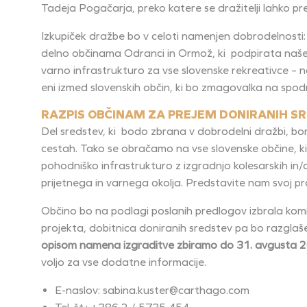
Tadeja Pogačarja, preko katere se dražitelji lahko pre
Izkupiček dražbe bo v celoti namenjen dobrodelnosti: 
delno občinama Odranci in Ormož, ki podpirata naše 
varno infrastrukturo za vse slovenske rekreativce – na
eni izmed slovenskih občin, ki bo zmagovalka na spod
RAZPIS OBČINAM ZA PREJEM DONIRANIH SR
Del sredstev, ki bodo zbrana v dobrodelni dražbi, bo
cestah. Tako se obračamo na vse slovenske občine, ki b
pohodniško infrastrukturo z
izgradnjo kolesarskih in/
prijetnega in varnega okolja.
Predstavite nam svoj pr
Občino bo na podlagi poslanih predlogov izbrala komi
projekta, dobitnica doniranih sredstev pa bo razgla
opisom namena izgraditve zbiramo do 31. avgusta 2
voljo za vse dodatne informacije.
E-naslov: sabina.kuster@carthago.com