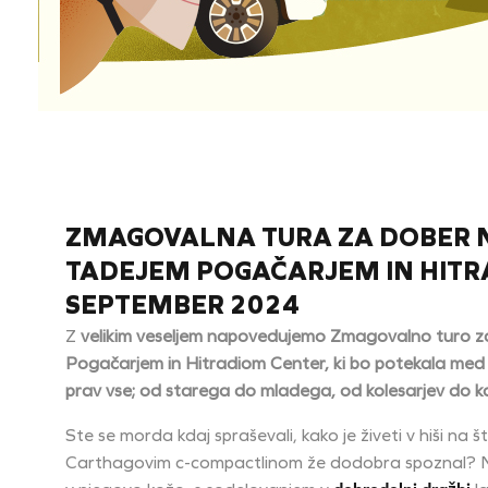
ZMAGOVALNA TURA ZA DOBER 
TADEJEM POGAČARJEM IN HITRAD
SEPTEMBER 2024
Z
velikim veseljem napovedujemo Zmagovalno turo 
Pogačarjem in Hitradiom Center, ki bo potekala med
prav vse; od starega do mladega, od kolesarjev do ka
Ste se morda kdaj spraševali, kako je živeti v hiši na šti
Carthagovim c-compactlinom že dodobra spoznal? Ne 