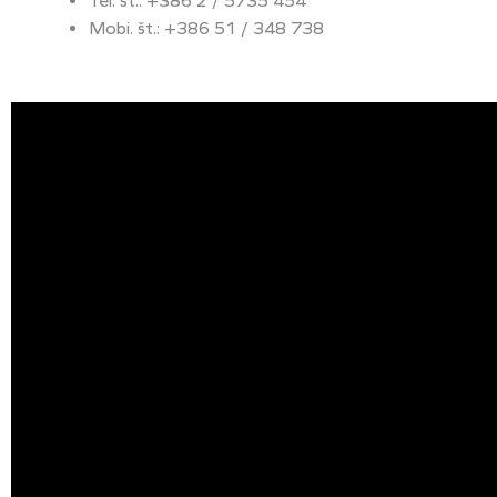
Tel. št.: +386 2 / 5735 454
Mobi. št.: +386 51 / 348 738