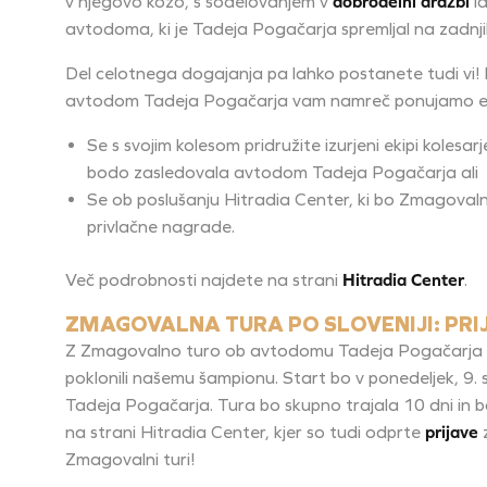
v njegovo kožo, s sodelovanjem v
dobrodelni dražbi
la
avtodoma, ki je Tadeja Pogačarja spremljal na zadnj
Del celotnega dogajanja pa lahko postanete tudi vi! P
avtodom Tadeja Pogačarja vam namreč ponujamo enk
Se s svojim kolesom pridružite izurjeni ekipi kolesar
bodo zasledovala avtodom Tadeja Pogačarja ali
Se ob poslušanju Hitradia Center, ki bo Zmagovaln
privlačne nagrade.
Več podrobnosti najdete na strani
Hitradia Center
.
ZMAGOVALNA TURA PO SLOVENIJI: PRI
Z Zmagovalno turo ob avtodomu Tadeja Pogačarja na 
poklonili našemu šampionu. Start bo v ponedeljek, 9. 
Tadeja Pogačarja. Tura bo skupno trajala 10 dni in 
na strani Hitradia Center,
kjer so tudi odprte
prijave
z
Zmagovalni turi!