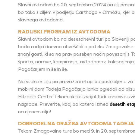
Slavni avtodom bo 20. septembra 2024 na cilj pospremi
bo tako s ciljem v podjetju Carthago v Ormožu, kjer 
slavnega avtodoma.
RADIJSKI PROGRAM IZ AVTODOMA
Slavni avtodom bo na desetdnevni turi po Sloveniji po
bodo radijci dnevno obveščali o poteku Zmagovalne tur
znani gosti, ki so na prav poseben način povezani s 
športa, narave, kampiranja, avtodomov, kolesarjenja,
Pogačarjem in še in še.
Na vsakem cilju po prevoženi etapi bo poskrbljeno za
mobilni dom Tadeja Pogačarja lahko ogledali od blizu
Hitradio Center tekom akcije izvajal tudi zanimive izz
nagrade. Preverite, kdaj bo katera izmed
desetih eta
na njenem cilju!
DOBRODELNA DRAŽBA AVTODOMA TADEJA
Tekom Zmagovalne ture bo med 9. in 20. septembro