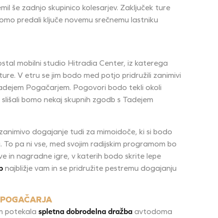
l še zadnjo skupinico kolesarjev. Zaključek ture
bomo predali ključe novemu srečnemu lastniku
stal mobilni studio Hitradia Center, iz katerega
e. V etru se jim bodo med potjo pridružili zanimivi
Tadejem Pogačarjem. Pogovori bodo tekli okoli
 slišali bomo nekaj skupnih zgodb s Tadejem
 zanimivo dogajanje tudi za mimoidoče, ki si bodo
. To pa ni vse, med svojim radijskim programom bo
ive in nagradne igre, v katerih bodo skrite lepe
p
najbližje vam in se pridružite pestremu dogajanju
 POGAČARJA
m potekala
spletna dobrodelna dražba
avtodoma