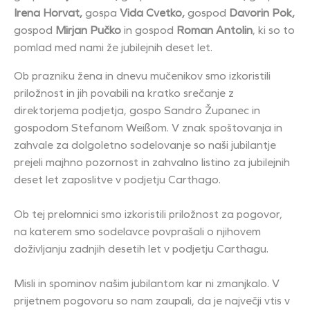
Irena Horvat,
gospa
Vida Cvetko,
gospod
Davorin Pok,
gospod
Mirjan Pučko
in gospod
Roman Antolin
, ki so to
pomlad med nami že jubilejnih deset let.
Ob prazniku žena in dnevu mučenikov smo izkoristili
priložnost in jih povabili na kratko srečanje z
direktorjema podjetja, gospo Sandro Županec in
gospodom Stefanom Weißom. V znak spoštovanja in
zahvale za dolgoletno sodelovanje so naši jubilantje
prejeli majhno pozornost in zahvalno listino za jubilejnih
deset let zaposlitve v podjetju Carthago.
Ob tej prelomnici smo izkoristili priložnost za pogovor,
na katerem smo sodelavce povprašali o njihovem
doživljanju zadnjih desetih let v podjetju Carthagu.
Misli in spominov našim jubilantom kar ni zmanjkalo. V
prijetnem pogovoru so nam zaupali, da je največji vtis v