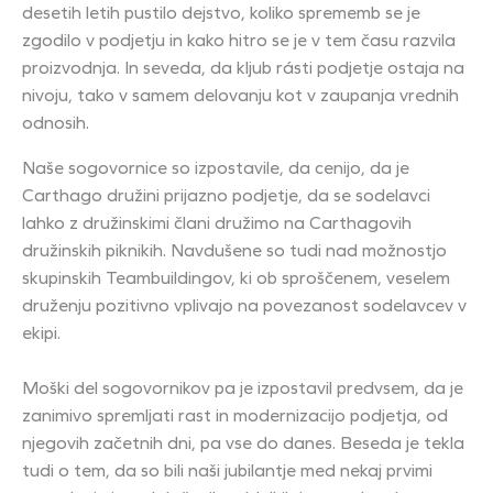
desetih letih pustilo dejstvo, koliko sprememb se je
zgodilo v podjetju in kako hitro se je v tem času razvila
proizvodnja. In seveda, da kljub rásti podjetje ostaja na
nivoju, tako v samem delovanju kot v zaupanja vrednih
odnosih.
Naše sogovornice so izpostavile, da cenijo, da je
Carthago družini prijazno podjetje, da se sodelavci
lahko z družinskimi člani družimo na Carthagovih
družinskih piknikih. Navdušene so tudi nad možnostjo
skupinskih Teambuildingov, ki ob sproščenem, veselem
druženju pozitivno vplivajo na povezanost sodelavcev v
ekipi.
Moški del sogovornikov pa je izpostavil predvsem, da je
zanimivo spremljati rast in modernizacijo podjetja, od
njegovih začetnih dni, pa vse do danes. Beseda je tekla
tudi o tem, da so bili naši jubilantje med nekaj prvimi