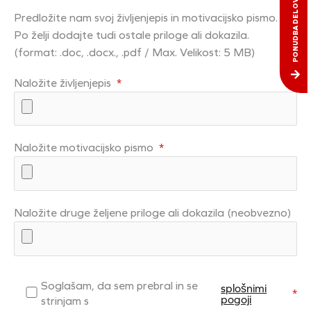
PONUDBA DELOVNIH MEST
Predložite nam svoj življenjepis in motivacijsko pismo.
Po želji dodajte tudi ostale priloge ali dokazila.
(format: .doc, .docx., .pdf / Max. Velikost: 5 MB)
Naložite življenjepis
*
Naložite motivacijsko pismo
*
Naložite druge željene priloge ali dokazila (neobvezno)
Soglašam, da sem prebral in se
splošnimi
*
pogoji
strinjam s