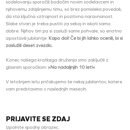
sodelovanju sporočili bodočim novim sodelavcem in
njihovemu zdajšnjemu timu, so brez pomisleka povedali,
da sta ključna vztrajnost in pozitivna naravnanost.
Slabe stvari je treba pustiti za seboj in iskati samo
dobre. Njihov tim pa si zasluži same pohvale, so enotno
izpostavili jubilantje:
Kapo dol! Če bi jih lahko ocenili, bi si
zaslužili deset zvezdic.
Konec našega kratkega druženja smo zaključili z
glasnim sporočilom:
»Na nadaljnjih 10 let!«
V letošnjem letu pričakujemo še nekaj jubilantov, katere
vam predstavimo v naslednjih mesecih.
PRIJAVITE SE ZDAJ
Izpolnite spodnji obrazec.