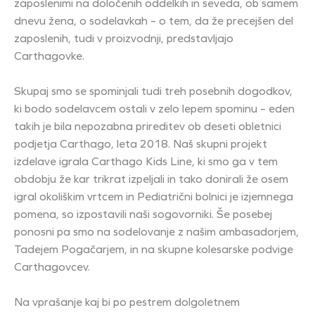
zaposlenimi na določenih oddelkih in seveda, ob samem
dnevu žena, o sodelavkah – o tem, da že precejšen del
zaposlenih, tudi v proizvodnji, predstavljajo
Carthagovke.
Skupaj smo se spominjali tudi treh posebnih dogodkov,
ki bodo sodelavcem ostali v zelo lepem spominu – eden
takih je bila nepozabna prireditev ob deseti obletnici
podjetja Carthago, leta 2018. Naš skupni projekt
izdelave igrala Carthago Kids Line, ki smo ga v tem
obdobju že kar trikrat izpeljali in tako donirali že osem
igral okoliškim vrtcem in Pediatrični bolnici je izjemnega
pomena, so izpostavili naši sogovorniki. Še posebej
ponosni pa smo na sodelovanje z našim ambasadorjem,
Tadejem Pogačarjem, in na skupne kolesarske podvige
Carthagovcev.
Na vprašanje kaj bi po pestrem dolgoletnem