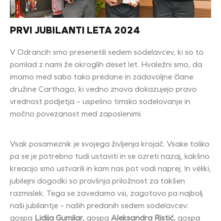
PRVI JUBILANTI LETA 2024
V Odrancih smo presenetili sedem sodelavcev, ki so to
pomlad z nami že okroglih deset let. Hvaležni smo, da
imamo med sabo tako predane in zadovoljne člane
družine Carthago, ki vedno znova dokazujejo pravo
vrednost podjetja – uspešno timsko sodelovanje in
močno povezanost med zaposlenimi.
Vsak posameznik je svojega življenja krojač. Vsake toliko
pa se je potrebno tudi ustaviti in se ozreti nazaj, kakšno
kreacijo smo ustvarili in kam nas pot vodi naprej. In véliki,
jubilejni dogodki so pravšnja priložnost za takšen
razmislek. Tega se zavedamo vsi, zagotovo pa najbolj
naši jubilantje – naših predanih sedem sodelavcev:
gospa
Lidija Gumilar,
gospa
Aleksandra Ristić,
gospa