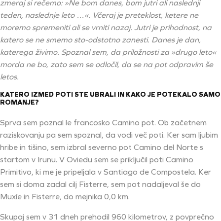
zmeraj si rečemo: »Ne bom danes, bom jutri ali naslednji
teden, naslednje leto …«. Včeraj je preteklost, ketere ne
moremo spremeniti ali se vrniti nazaj. Jutri je prihodnost, na
katero se ne smemo sto-odstotno zanesti. Danes je dan,
katerega živimo. Spoznal sem, da priložnosti za »drugo leto«
morda ne bo, zato sem se odločil, da se na pot odpravim še
letos.
KATERO IZMED POTI STE UBRALI IN KAKO JE POTEKALO SAMO
ROMANJE?
Sprva sem poznal le francosko Camino pot. Ob začetnem
raziskovanju pa sem spoznal, da vodi več poti. Ker sam ljubim
hribe in tišino, sem izbral severno pot Camino del Norte s
startom v Irunu. V Oviedu sem se priključil poti Camino
Primitivo, ki me je pripeljala v Santiago de Compostela. Ker
sem si doma zadal cilj Fisterre, sem pot nadaljeval še do
Muxíe in Fisterre, do mejnika 0,0 km.
Skupaj sem v 31 dneh prehodil 960 kilometrov, z povprečno