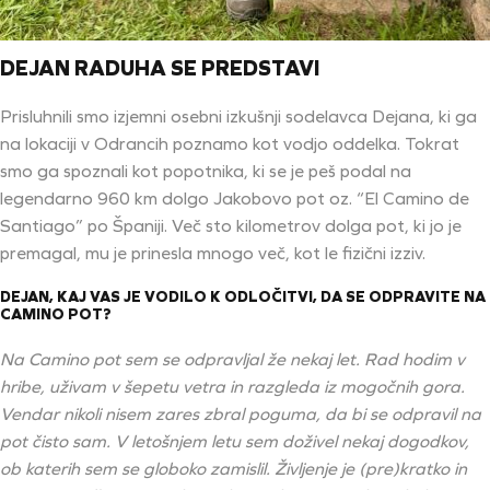
DEJAN RADUHA SE PREDSTAVI
Prisluhnili smo izjemni osebni izkušnji sodelavca Dejana, ki ga
na lokaciji v Odrancih poznamo kot vodjo oddelka. Tokrat
smo ga spoznali kot popotnika, ki se je peš podal na
legendarno 960 km dolgo Jakobovo pot oz. “El Camino de
Santiago” po Španiji. Več sto kilometrov dolga pot, ki jo je
premagal, mu je prinesla mnogo več, kot le fizični izziv.
DEJAN, KAJ VAS JE VODILO K ODLOČITVI, DA SE ODPRAVITE NA
CAMINO POT?
Na Camino pot sem se odpravljal že nekaj let. Rad hodim v
hribe, uživam v šepetu vetra in razgleda iz mogočnih gora.
Vendar nikoli nisem zares zbral poguma, da bi se odpravil na
pot čisto sam. V letošnjem letu sem doživel nekaj dogodkov,
ob katerih sem se globoko zamislil. Življenje je (pre)kratko in