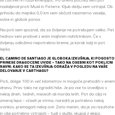
bil čustven in razbremenjujoč. Po dnevu počitka sem pot
nadaljeval proti Muxíi in Fisterre. Kljub dežju sem vztrajal. Ob
prihodu do mejnika 0,0 km sem občutil neizmerno veselje,
solze in globok ponos.
Na poti sem spoznal, da za življenje ne potrebujem veliko. Pet
tednov sem preživel z enim majhnim nahrbtnikom. Če v
življenju odložimo nepotrebno breme, je korak lažji in pot
lepša.
EL CAMINO DE SANTIAGO JE GLOBOKA IZKUŠNJA, KI POGOSTO
PRINESE DRAGOCENE UVIDE – TAKO NA OSEBNI KOT POKLICNI
RAVNI. KAKO SE TA IZKUŠNJA ODRAŽA V POGLEDU NA VAŠE
DELOVANJE V CARTHAGU?
Poti, dolge 100 in več kilometrov ni mogoče prehoditi v enem
dnevu. Prav tako ne zgraditi hiše. Je pa vse to izvedljivo v
nekaj dneh, tednih, mesecih ali morda letih. Pot do cilja ni
zmeraj lepa – včasih je strma, narediti je potrebno nekaj
ovinkov, premagati nekaj ovir. Zato menim, da je za rezultate
in cilje potrebno vztrajati – tudi v službi, skupaj z ekipo.