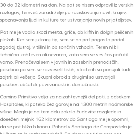
30 do 32 kilometri na dan. Na pot se nisem odpravil iz verskih
razlogov, temveč zaradi želje po raziskovanju novih krajev,
spoznavanja ljudi in kulture ter ustvarjanja novih prijateljstev.
Pot me je vodila skozi mesta, griče, ob klifih in dolgih peščenih
plažah. Ker sem jutranji tip, sem se na pot pogosto podal
zgodaj zjutraj, v tišini in ob sončnih vzhodih. Teren ni bil
tehnično zahteven ali nevaren, zato sem se ves čas počutil
varno. Prenočeval sem v javnih in zasebnih prenočiščih,
posebno pa sem se razveselil tistih, v katerih so ponujali tudi
zajtrk ali večerjo. Skupni obroki z drugimi so ustvarjali
poseben občutek povezanosti in domačnosti.
Camino Primitivo velja za najzahtevnejši del poti, z odsekom
Hospitales, ki poteka čez gorovje na 1300 metrih nadmorske
višine. Megla je na tem delu zakrila čudovite razglede in
doseženi mejnik 162 kilometrov do Santiaga me je opomnil,
da se pot bliža h koncu. Prihod v Santiago de Compostela je