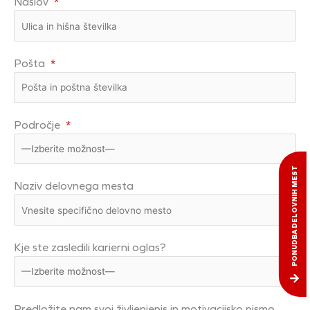
Naslov
*
Pošta
*
Področje
*
PONUDBA DELOVNIH MEST
Naziv delovnega mesta
Kje ste zasledili karierni oglas?
Predložite nam svoj življenjepis in motivacijsko pismo.